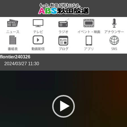
flontier240326
2024/03/27 11:30
動
画
プ
レ
ー
ヤ
ー