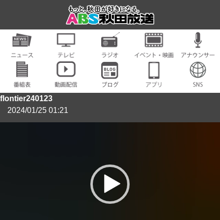
flontier240123
2024/01/25 01:21
動
画
プ
レ
ー
ヤ
ー