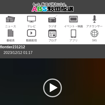
flontier231212
2023/12/12 01:17
動
画
プ
レ
ー
ヤ
ー