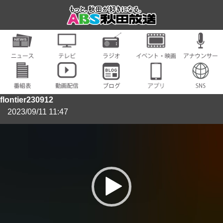
flontier230912
2023/09/11 11:47
動
画
プ
レ
ー
ヤ
ー