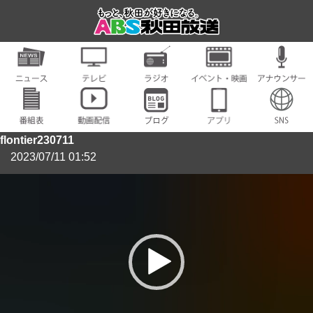
flontier230711
2023/07/11 01:52
動
画
プ
レ
ー
ヤ
ー