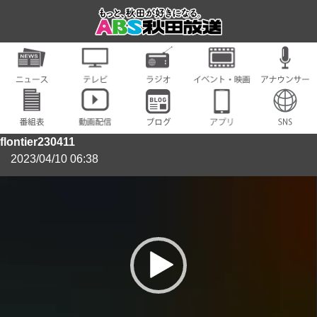
flontier230411
2023/04/10 06:38
動
画
プ
レ
ー
ヤ
ー