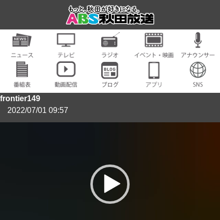
frontier149
2022/07/01 09:57
動
画
プ
レ
ー
ヤ
ー