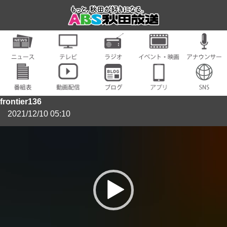
frontier136
2021/12/10 05:10
動
画
プ
レ
ー
ヤ
ー