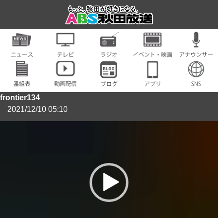
frontier134
2021/12/10 05:10
動
画
プ
レ
ー
ヤ
ー