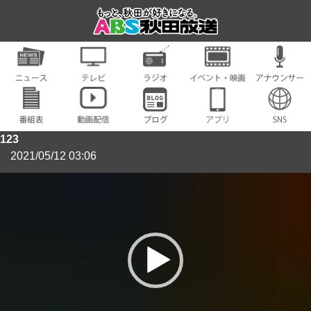
123
2021/05/12 03:06
動
画
プ
レ
ー
ヤ
ー