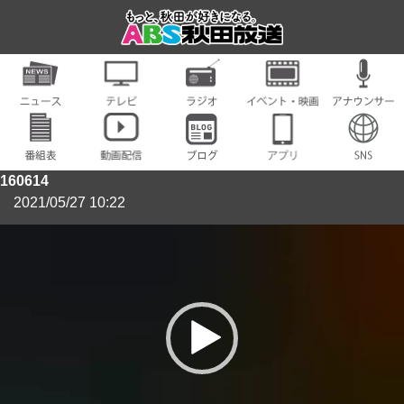
160614
2021/05/27 10:22
動
画
プ
レ
ー
ヤ
ー