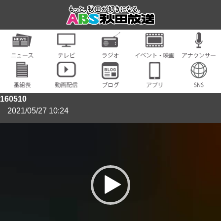
160510
2021/05/27 10:24
動
画
プ
レ
ー
ヤ
ー