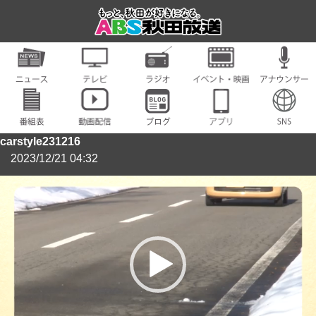
carstyle231216
2023/12/21 04:32
動
画
プ
レ
ー
ヤ
ー