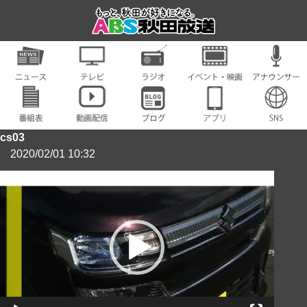
cs03
2020/02/01 10:32
動
画
プ
レ
ー
ヤ
ー