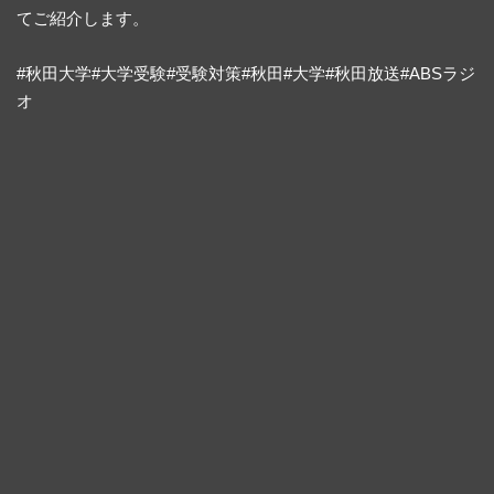
てご紹介します。
#秋田大学#大学受験#受験対策#秋田#大学#秋田放送#ABSラジ
オ