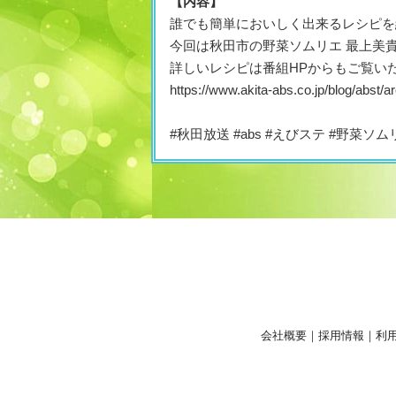
【内容】
誰でも簡単においしく出来るレシピを
今回は秋田市の野菜ソムリエ 最上美
詳しいレシピは番組HPからもご覧い
https://www.akita-abs.co.jp/blog/abst/a
#秋田放送 #abs #えびステ #野菜ソ
会社概要
｜
採用情報
｜
利