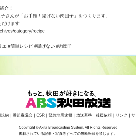
紹介！
貴子さんが「お手軽！揚げない肉団子」をつくります。
ただけます
rchives/category/recipe
ムリエ #簡単レシピ #揚げない #肉団子
用規約
｜
番組審議会
｜
CSR
｜
緊急地震速報
｜
放送基準
｜
後援依頼
｜
リンク
｜
サ
Copyright © Akita Broadcasting System. All Rights Reserved
掲載されている記事・写真等すべての無断転載を禁じます。