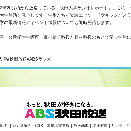
後3時20分頃から放送している「秋田大学ラジオレポート」。この
大学生活を発信します。学生たちが受験エピソードやキャンパス
学の最新情報やイベント情報についても随時発信します。
学・公衆衛生学講座 野村恭子教授と野村教授のもとで学ぶ学生
大学#秋田放送#ABSラジオ
用規約
｜
番組審議会
｜
CSR
｜
緊急地震速報
｜
放送基準
｜
後援依頼
｜
リンク
｜
サ