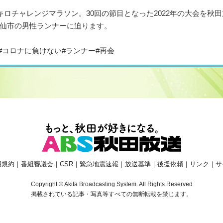
キロチャレンジマラソン。30回の節目となった2022年の大会を秋
仙市の男性ランナーに迫ります。
族#コロナに負けない#ランナー#再会
用規約
｜
番組審議会
｜
CSR
｜
緊急地震速報
｜
放送基準
｜
後援依頼
｜
リンク
｜
サ
Copyright © Akita Broadcasting System. All Rights Reserved
掲載されている記事・写真等すべての無断転載を禁じます。