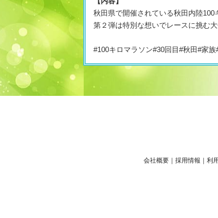
【内容】
秋田県で開催されている秋田内陸100
第２弾は特別な想いでレースに挑む大
#100キロマラソン#30回目#秋田#家
会社概要
｜
採用情報
｜
利