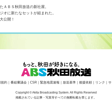
たＡＢＳ秋田放送の新社屋。
ジオに新たなセットが組まれた。
大公開！
用規約
｜
番組審議会
｜
CSR
｜
緊急地震速報
｜
放送基準
｜
後援依頼
｜
リンク
｜
サ
Copyright © Akita Broadcasting System. All Rights Reserved
掲載されている記事・写真等すべての無断転載を禁じます。