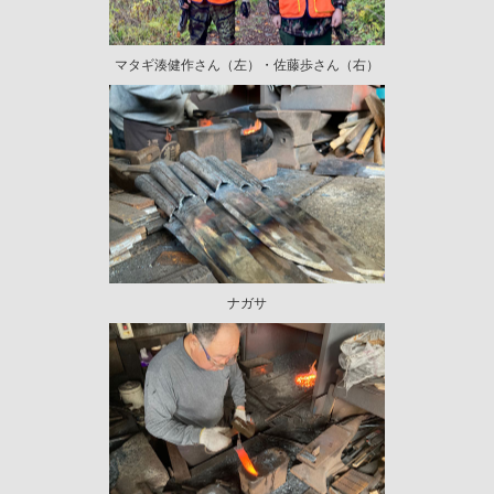
マタギ湊健作さん（左）・佐藤歩さん（右）
ナガサ