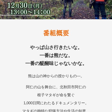
番組概要
やっぱ山さ行きたいな。
一番は熊だな。
一番の醍醐味じゃないかな。
熊は山の神からの授かりもの―。
阿仁の山を舞台に、北秋田市阿仁の
根子マタギが命を繋ぐ
1,000日間にわたるドキュメンタリー。
マタギの独特な狩猟方法や生活の知恵、