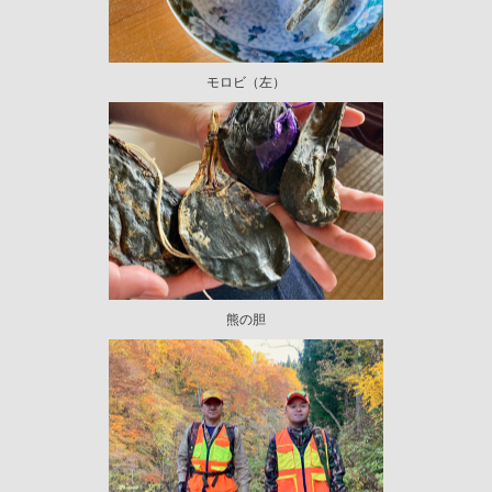
モロビ（左）
熊の胆