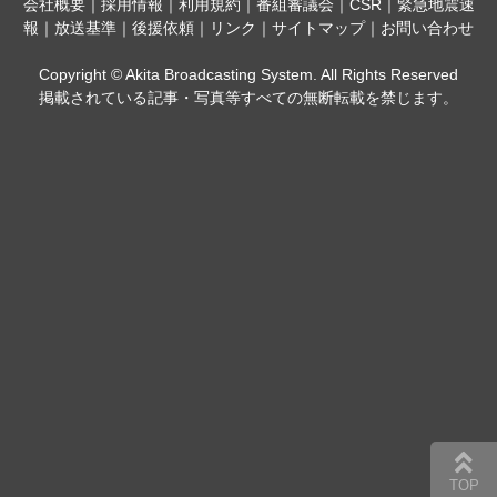
会社概要
｜
採用情報
｜
利用規約
｜
番組審議会
｜
CSR
｜
緊急地震速
報
｜
放送基準
｜
後援依頼
｜
リンク
｜
サイトマップ
｜
お問い合わせ
Copyright © Akita Broadcasting System. All Rights Reserved
掲載されている記事・写真等すべての無断転載を禁じます。