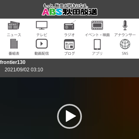
frontier130
2021/09/02 03:10
動
画
プ
レ
ー
ヤ
ー