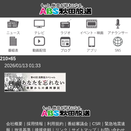
210×65
2026/01/13 01:33
会社概要
｜
採用情報
｜
利用規約
｜
番組審議会
｜
CSR
｜
緊急地震速
報
｜
放送基準
｜
後援依頼
｜
リンク
｜
サイトマップ
｜
お問い合わせ