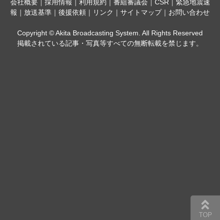
会社概要
｜
採用情報
｜
利用規約
｜
番組審議会
｜
CSR
｜
緊急地震速
報
｜
放送基準
｜
後援依頼
｜
リンク
｜
サイトマップ
｜
お問い合わせ
Copyright © Akita Broadcasting System. All Rights Reserved
掲載されている記事・写真等すべての無断転載を禁じます。