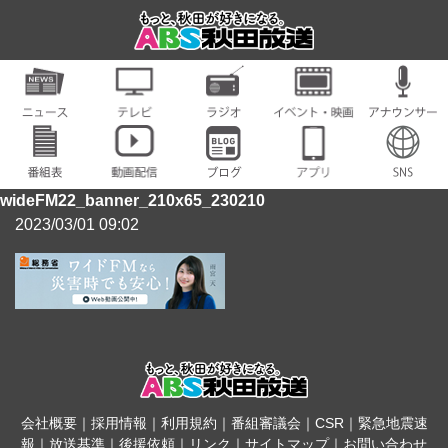
wideFM22_banner_210x65_230210
2023/03/01 09:02
会社概要
｜
採用情報
｜
利用規約
｜
番組審議会
｜
CSR
｜
緊急地震速
報
｜
放送基準
｜
後援依頼
｜
リンク
｜
サイトマップ
｜
お問い合わせ