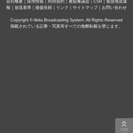
会社概要
｜
採用情報
｜
利用規約
｜
番組審議会
｜
CSR
｜
緊急地震速
報
｜
放送基準
｜
後援依頼
｜
リンク
｜
サイトマップ
｜
お問い合わせ
Copyright © Akita Broadcasting System. All Rights Reserved
掲載されている記事・写真等すべての無断転載を禁じます。