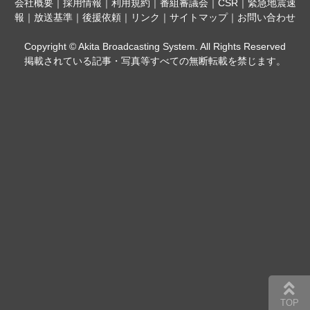
会社概要
｜
採用情報
｜
利用規約
｜
番組審議会
｜
CSR
｜
緊急地震速
報
｜
放送基準
｜
後援依頼
｜
リンク
｜
サイトマップ
｜
お問い合わせ
Copyright © Akita Broadcasting System. All Rights Reserved
掲載されている記事・写真等すべての無断転載を禁じます。