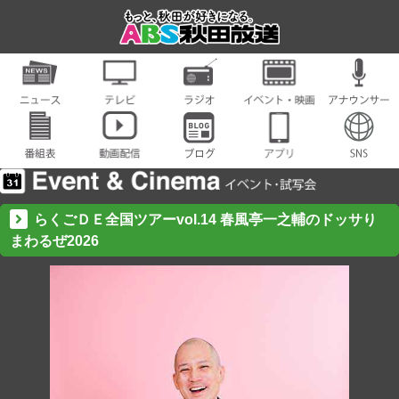
らくごＤＥ全国ツアーvol.14 春風亭一之輔のドッサり
まわるぜ2026