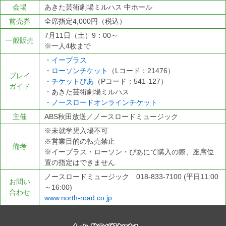
会場
あきた芸術劇場ミルハス 中ホール
前売券
全席指定4,000円（税込）
7月11日（土）9：00～
一般販売
※一人4枚まで
・
イープラス
・
ローソンチケット
（Lコード：21476）
プレイ
・
チケットぴあ
（Pコード：541-127）
ガイド
・あきた芸術劇場ミルハス
・
ノースロードオンラインチケット
主催
ABS秋田放送／ノースロードミュージック
※未就学児入場不可
※営業目的の転売禁止
備考
※イープラス・ローソン・ぴあにて購入の際、座席位
置の指定はできません
ノースロードミュージック 018-833-7100 (平日11:00
お問い
～16:00)
合わせ
www.north-road.co.jp