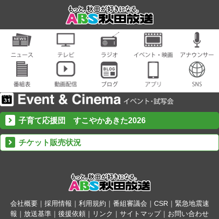
子育て応援団 すこやかあきた2026
チケット販売状況
会社概要
｜
採用情報
｜
利用規約
｜
番組審議会
｜
CSR
｜
緊急地震速
報
｜
放送基準
｜
後援依頼
｜
リンク
｜
サイトマップ
｜
お問い合わせ