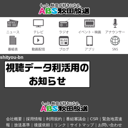
shityou-bn
会社概要
｜
採用情報
｜
利用規約
｜
番組審議会
｜
CSR
｜
緊急地震速
報
｜
放送基準
｜
後援依頼
｜
リンク
｜
サイトマップ
｜
お問い合わせ