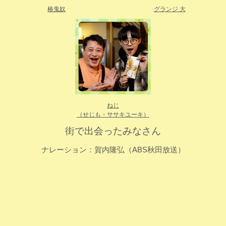
椿鬼奴
グランジ 大
ねじ
（せじも・ササキユーキ）
街で出会ったみなさん
ナレーション：賀内隆弘（ABS秋田放送）