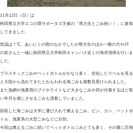
11月12日（日）は
秋田県立大学エコの環サポータズ主催の「県大生とごみ拾い！」に参加
してきました。
気温は７℃。あいにくの雨のなかでしたが県大生のほか一般の方やJT
の皆さんと一緒に秋田県立大学秋田キャンパス近くの海岸清掃を行いま
した。
プラスチックごみやペットボトルがかなり多く、劣化したラベルを見る
と大陸から流れてきたとおもわれる海ごみも複数見受けられました。
また漁網や漁業用のブイやライトなど大きなごみや貝が付着するほど長
い年月を感じさせるごみも漂着していました。
回収した海ごみは大学に運び入れて燃えるごみ、ビン、カン、ペットボ
トル、漁業系の大型ごみなどに分別。
今回は燃えるごみに続いてペットボトルごみとても多く、その量に圧倒