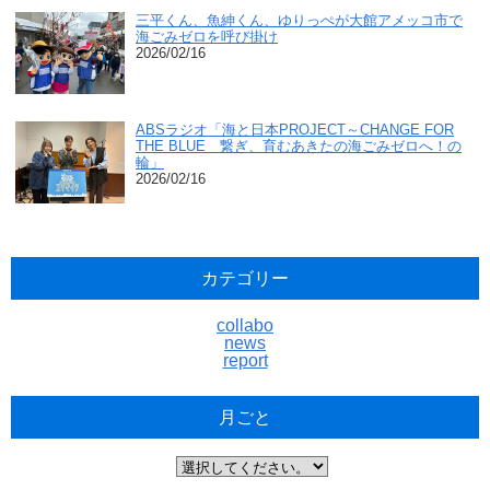
三平くん、魚紳くん、ゆりっぺが大館アメッコ市で
海ごみゼロを呼び掛け
2026/02/16
ABSラジオ「海と日本PROJECT～CHANGE FOR
THE BLUE 繋ぎ、育むあきたの海ごみゼロへ！の
輪」
2026/02/16
カテゴリー
collabo
news
report
月ごと