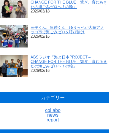
CHANGE FOR THE BLUE 繋ぎ、育むあき
たの海ごみゼロへ！の輪」
2026/03/18
三平くん、魚紳くん、ゆりっぺが大館アメ
ッコ市で海ごみゼロを呼び掛け
2026/02/16
ABSラジオ「海と日本PROJECT～
CHANGE FOR THE BLUE 繋ぎ、育むあき
たの海ごみゼロへ！の輪」
2026/02/16
カテゴリー
collabo
news
report