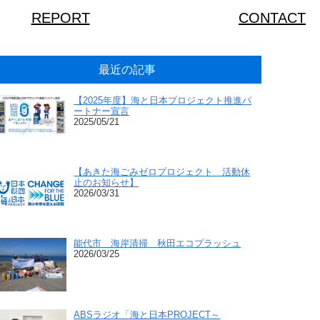
REPORT
CONTACT
最近の記事
【2025年度】海と日本プロジェクト推進パ
ートナー宣言
2025/05/21
【あきた海ごみゼロプロジェクト 活動休
止のお知らせ】
2026/03/31
能代市 海岸清掃 秋田エコプラッシュ
2026/03/25
ABSラジオ「海と日本PROJECT～