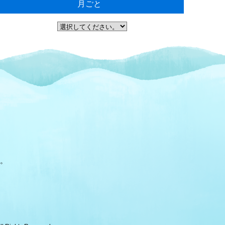
月ごと
。