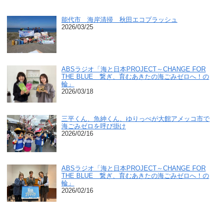
能代市 海岸清掃 秋田エコプラッシュ
2026/03/25
ABSラジオ「海と日本PROJECT～CHANGE FOR
THE BLUE 繋ぎ、育むあきたの海ごみゼロへ！の
輪」
2026/03/18
三平くん、魚紳くん、ゆりっぺが大館アメッコ市で
海ごみゼロを呼び掛け
2026/02/16
ABSラジオ「海と日本PROJECT～CHANGE FOR
THE BLUE 繋ぎ、育むあきたの海ごみゼロへ！の
輪」
2026/02/16