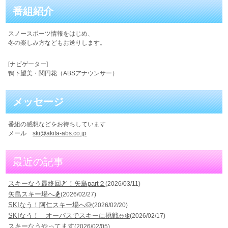
番組紹介
スノースポーツ情報をはじめ、
冬の楽しみ方などもお送りします。
[ナビゲーター]
鴨下望美・関円花（ABSアナウンサー）
メッセージ
番組の感想などをお待ちしています
メール
ski@akita-abs.co.jp
最近の記事
スキーなう最終回🎿！矢島part２
(2026/03/11)
矢島スキー場へ🏂
(2026/02/27)
SKIなう！阿仁スキー場へ🐶
(2026/02/20)
SKIなう！ オーパスでスキーに挑戦⛄️❄️
(2026/02/17)
スキーなうやってます
(2026/02/05)