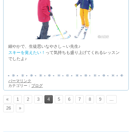
細やかで、生徒思いなやさし～い先生♪
スキーを覚えたい！
って気持ちも盛り上げてくれるレッスン
でしたよ♪
パーマリンク
カテゴリー：
ブログ
«
1
2
3
4
5
6
7
8
9
…
26
»