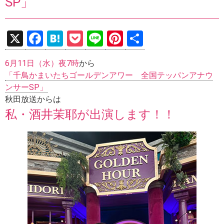
SP」
X
F
H
P
Li
Pi
共
a
at
o
n
nt
有
6月11日（水）夜7時
から
ce
e
ck
e
er
「千鳥かまいたちゴールデンアワー 全国テッパンアナウ
b
n
et
es
ンサーSP」
o
a
t
秋田放送からは
私・酒井茉耶が出演します！！
o
k