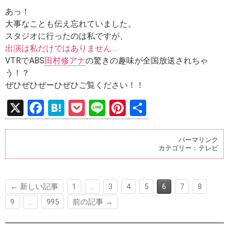
あっ！
大事なことも伝え忘れていました。
スタジオに行ったのは私ですが、
出演は私だけではありません…
VTRでABS
田村修アナ
の驚きの趣味が全国放送されちゃ
う！？
ぜひぜひぜーひぜひご覧ください！！
X
F
H
P
Li
Pi
共
a
at
o
n
nt
有
ce
e
ck
e
er
パーマリンク
カテゴリー：
テレビ
b
n
et
es
o
a
t
o
← 新しい記事
1
…
3
4
5
6
7
8
k
9
…
995
前の記事 →