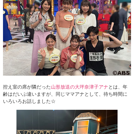
控え室の席が隣だった
山形放送の大坪奈津子アナ
とは、年
齢はだいぶ違いますが、同じママアナとして、待ち時間に
いろいろお話しました☆