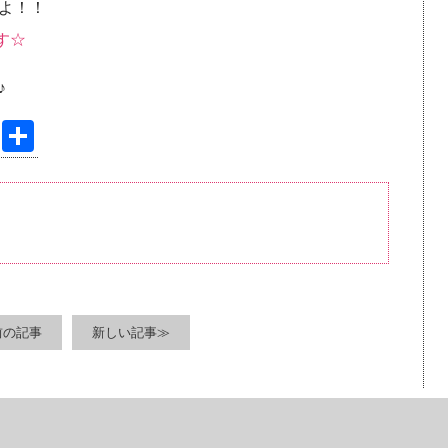
よ！！
す☆
♪
Pi
共
nt
有
er
e
st
前の記事
新しい記事≫