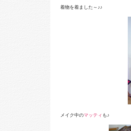
k
着物を着ました～♪♪
メイク中の
マッティ
も♪