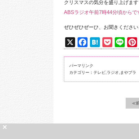
クリスマスの気分を盛り上げます
ABSラジオ午前7時44分頃からで
ぜひぜひぜーひ、お聞きください
X
F
H
P
Li
a
at
o
n
c
e
ck
e
パーマリンク
e
n
et
カテゴリー：
テレビ
,
ラジオ
,
まやブラ
b
a
o
o
≪
k
×