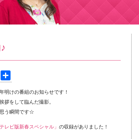
♪
Pi
共
nt
有
年明けの番組のお知らせです！
er
挨拶をして臨んだ撮影。
e
思う瞬間です☆
st
テレビ版新春スペシャル」
の収録がありました！