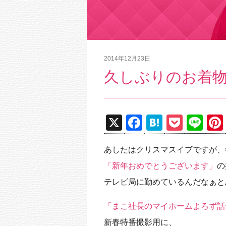
2014年12月23日
久しぶりのお着物
X
F
H
P
Li
a
at
o
n
あしたはクリスマスイブですが、
c
e
ck
e
「新年おめでとうございます」
の
e
n
et
テレビ局に勤めているんだなぁと
b
a
o
「まこ社長のマイホームよろず話
o
新春特番撮影用に、