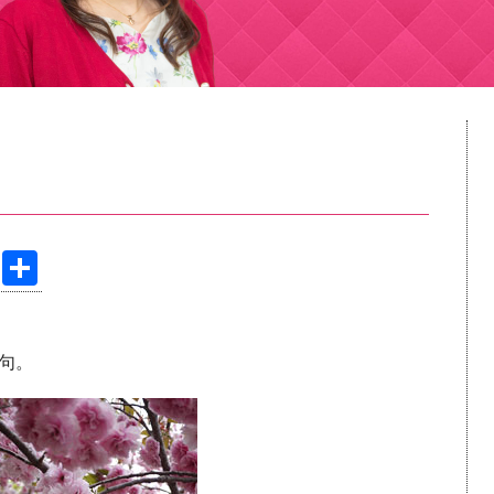
Pi
共
nt
有
er
句。
e
st