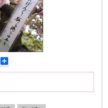
Pi
共
nt
有
er
e
st