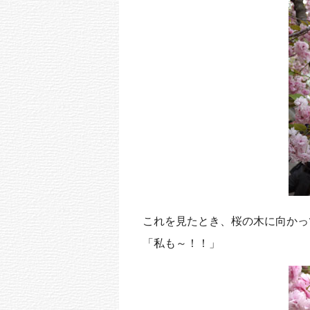
k
これを見たとき、桜の木に向かっ
「私も～！！」