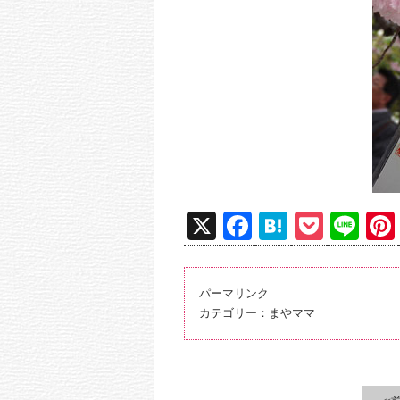
X
F
H
P
Li
a
at
o
n
c
e
ck
e
パーマリンク
e
n
et
カテゴリー：
まやママ
b
a
o
o