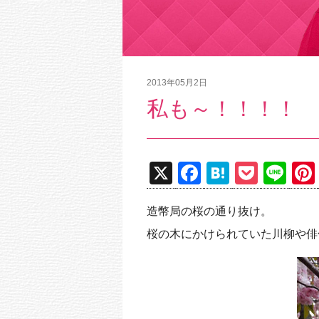
2013年05月2日
私も～！！！！
X
F
H
P
Li
a
at
o
n
造幣局の桜の通り抜け。
c
e
ck
e
桜の木にかけられていた川柳や俳
e
n
et
b
a
o
o