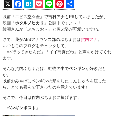
X
F
H
P
Li
Pi
共
a
at
o
n
nt
有
以前「エビス堂☆金」で吉村アナもPRしていましたが、
ce
e
ck
e
er
映画「
ホタルノヒカリ
」
公開中ですよ～！
b
n
et
es
綾瀬さんが「ぶちょお～」と叫ぶ姿が可愛いですね。
o
a
t
さて、我がABSアナウンス部のぶちょおは
賀内アナ
。
o
いつもこのブログをチェックして、
k
「○○行ってきたんだ」「イイ写真だね」と声をかけてくれ
ます。
そんな賀内ぶちょおは、動物の中で
ペンギン
が好きだと
か。
以前おみやげにペンギンの形をしたまんじゅうを渡した
ら、とても喜んで下さったのを覚えています♪
そこで、今日は賀内ぶちょおに捧げます。
「
ペンギンポスト
」