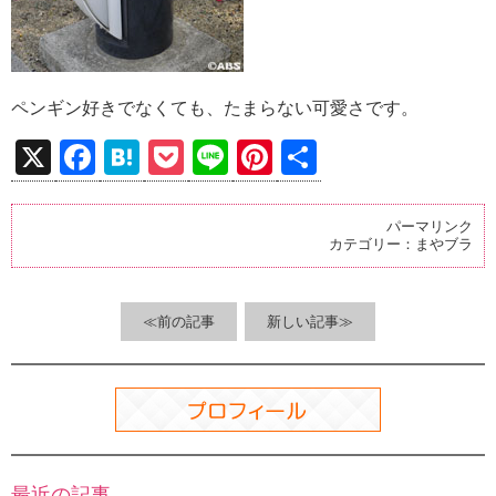
ペンギン好きでなくても、たまらない可愛さです。
X
F
H
P
Li
Pi
共
a
at
o
n
nt
有
ce
e
ck
e
er
パーマリンク
カテゴリー：
まやブラ
b
n
et
es
o
a
t
o
≪前の記事
新しい記事≫
k
最近の記事