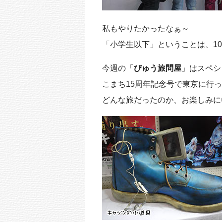
私もやりたかったなぁ～
「小学生以下」ということは、1
今週の「
びゅう旅問屋
」は
スペシ
こまち15周年記念号で東京に行
どんな旅だったのか、お楽しみに