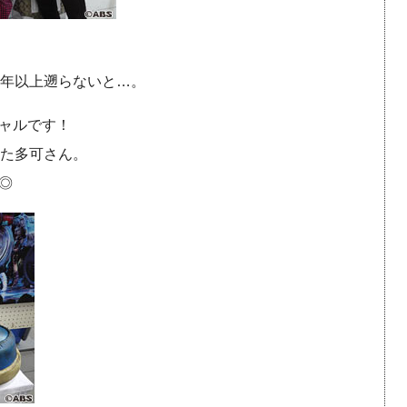
0年以上遡らないと…。
ャルです！
った多可さん。
◎