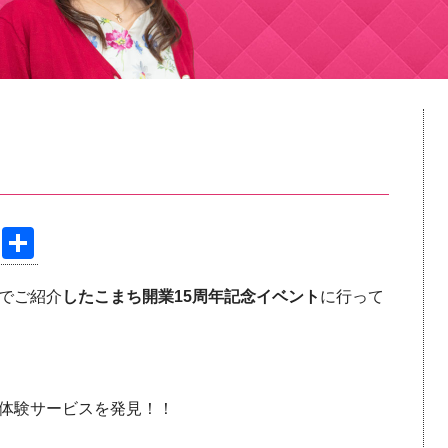
Pi
共
nt
有
でご紹介
したこまち開業15周年記念イベント
に行って
er
e
st
体験サービスを発見！！