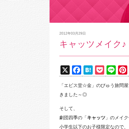
2012年03月29日
キャッツメイク♪
X
F
H
P
Li
a
at
o
n
「エビス堂☆金」のびゅう旅問屋
c
e
ck
e
きました～◎
e
n
et
b
a
そして、
o
劇団四季の「
キャッツ
」のメイク
o
小学生以下のお子様限定なので、