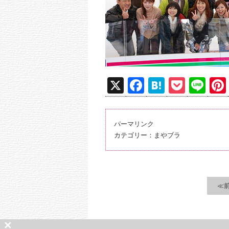
X
F
H
P
Li
a
at
o
n
c
e
ck
e
パーマリンク
e
n
et
カテゴリー：
まやブラ
b
a
o
o
≪
k
×