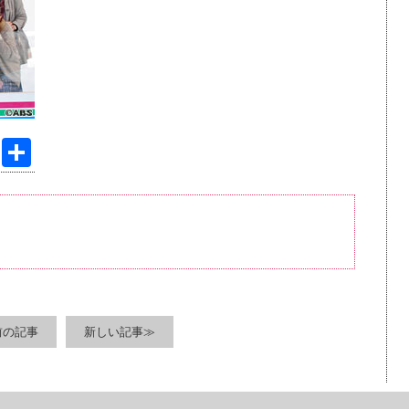
Pi
共
nt
有
er
e
st
前の記事
新しい記事≫