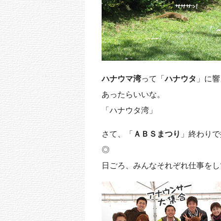
k
ハナウマ湾
って「
ハナウタ
」に響
あったらいいな。
「ハナウタ湾」
さて、「
ＡＢＳまつり
」終わりで
◎
日ごろ、みんなそれぞれ仕事をし