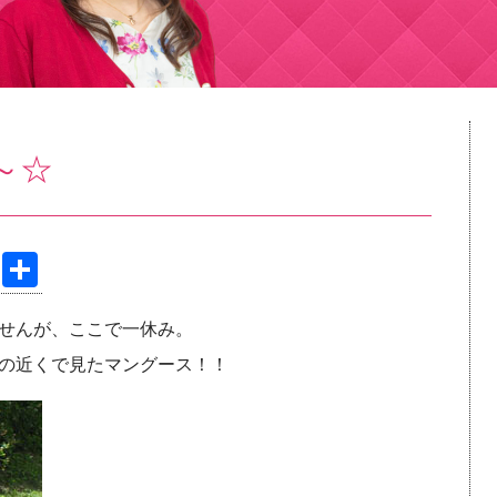
～☆
Pi
共
nt
有
せんが、ここで一休み。
er
の近くで見た
マングース！！
e
st