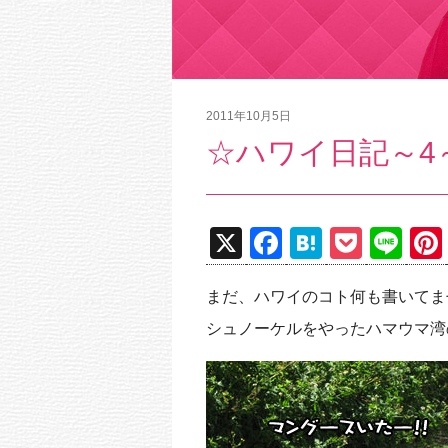
2011年10月5日
☆ハワイ日記～4
X
F
H
P
Li
a
at
o
n
まだ、ハワイのコト何も書いてま
c
e
ck
e
シュノーケルをやったハマウマ湾
e
n
et
b
a
o
o