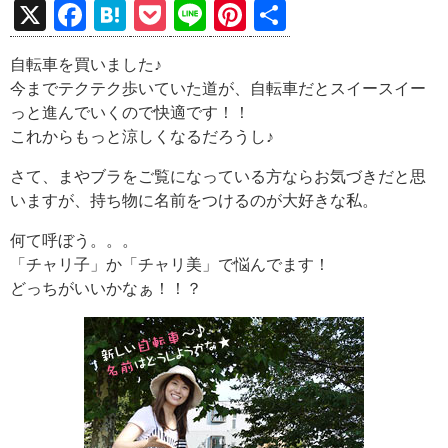
X
F
H
P
Li
Pi
共
a
at
o
n
nt
有
自転車を買いました♪
ce
e
ck
e
er
今までテクテク歩いていた道が、自転車だとスイースイー
b
n
et
es
っと進んでいくので快適です！！
o
a
t
これからもっと涼しくなるだろうし♪
o
さて、まやブラをご覧になっている方ならお気づきだと思
k
いますが、持ち物に名前をつけるのが大好きな私。
何て呼ぼう。。。
「チャリ子」か「チャリ美」で悩んでます！
どっちがいいかなぁ！！？