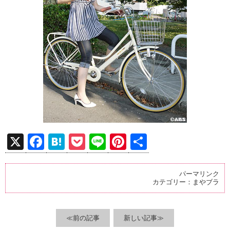
X
F
H
P
Li
Pi
共
a
at
o
n
nt
有
ce
e
ck
e
er
パーマリンク
カテゴリー：
まやブラ
b
n
et
es
o
a
t
o
≪前の記事
新しい記事≫