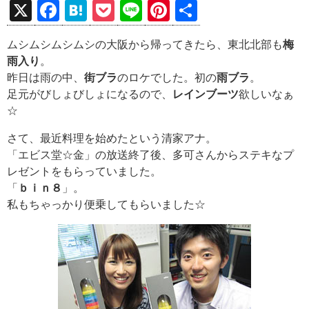
X
F
H
P
Li
Pi
共
a
at
o
n
nt
有
ムシムシムシムシの大阪から帰ってきたら、東北北部も
梅
ce
e
ck
e
er
雨入り
。
b
n
et
es
昨日は雨の中、
街ブラ
のロケでした。初の
雨ブラ
。
o
a
t
足元がびしょびしょになるので、
レインブーツ
欲しいなぁ
☆
o
k
さて、最近料理を始めたという清家アナ。
「エビス堂☆金」の放送終了後、多可さんからステキなプ
レゼントをもらっていました。
「
ｂｉｎ８
」。
私もちゃっかり便乗してもらいました☆