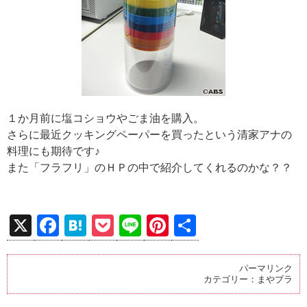
１か月前に塩コショウやごま油を購入。
さらに最近クッキングペーパーを買ったという清家アナの
料理にも期待です♪
また「フラフリ」のＨＰの中で紹介してくれるのかな？？
X
F
H
P
Li
Pi
共
a
at
o
n
nt
有
ce
e
ck
e
er
パーマリンク
カテゴリー：
まやブラ
b
n
et
es