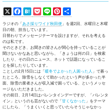
X
F
H
P
Li
Pi
共
a
at
o
n
nt
有
ラジオの「
あさ採りワイド秋田便
」を週2回、水曜日と木曜
ce
e
ck
e
er
日の朝、担当しています。
b
n
et
es
日替わりでメッセージテーマを設けますが、それを考える
o
a
t
のは私です。
そのときどき、お聞きの皆さんが関心を持っていることが
o
聞けないかなあと思いながら、「きょうは何の日」を検索
k
したり、その日のニュース、ネットで話題になっているこ
とを探したりしています。
ことしの2月15日には「
暖冬でよかった人困った人
」で募っ
たところ、除雪をしなくて助かったという声が多かった半
面、除雪の業者さんが収入減で困っている、というメッセ
ージもいただきました。
その前日、2月14日はバレンタインデーですが、「バレンタ
イン」というのも芸がないので「
甘くなかった
」をテーマ
にしたら、「うまくいくと思っていたらそうじゃなかっ