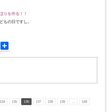
ぼりを作る！！
どもの日ですし。
Pi
共
nt
有
er
e
st
134
135
136
137
138
139
…
149