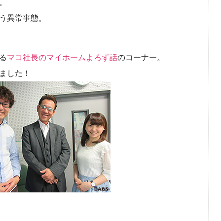
。
う異常事態。
る
マコ社長のマイホームよろず話
のコーナー。
ました！