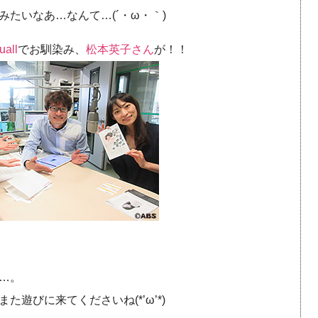
たいなあ…なんて…(´・ω・｀)
uall
でお馴染み、
松本英子さん
が！！
…。
遊びに来てくださいね(*’ω’*)