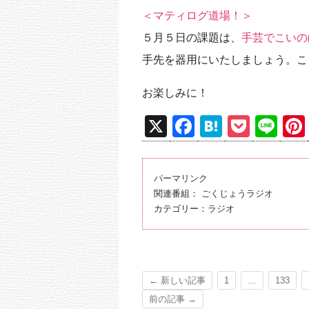
＜マティログ道場！＞
５月５日の課題は、
手芸でこいの
手先を器用にいたしましょう。こ
お楽しみに！
X
F
H
P
Li
a
at
o
n
c
e
ck
e
パーマリンク
e
n
et
関連番組：
ごくじょうラジオ
b
a
カテゴリー：
ラジオ
o
o
k
← 新しい記事
1
…
133
前の記事 →