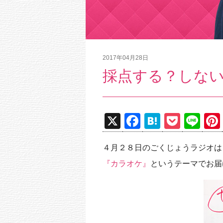
2017年04月28日
採点する？しな
X
F
H
P
Li
a
at
o
n
４月２８日のごくじょうラジオは
c
e
ck
e
『カラオケ』
というテーマでお届
e
n
et
b
a
o
o