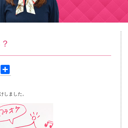
い？
Pi
共
nt
有
er
けしました。
e
st