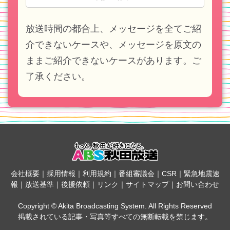
放送時間の都合上、メッセージを全てご紹
介できないケースや、メッセージを原文の
ままご紹介できないケースがあります。ご
了承ください。
会社概要
｜
採用情報
｜
利用規約
｜
番組審議会
｜
CSR
｜
緊急地震速
報
｜
放送基準
｜
後援依頼
｜
リンク
｜
サイトマップ
｜
お問い合わせ
Copyright © Akita Broadcasting System. All Rights Reserved
掲載されている記事・写真等すべての無断転載を禁じます。