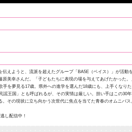
伝えようと、流派を超えたグループ「BA5E（ベイス）」が活動を
藤原美幸さんだ。「子どもたちに表現の場を与えてあげたかった。
歌手を夢見る17歳。県外への進学を選んだ18歳にも、上手くなり
「民謡王国」とも呼ばれるが、その実情は厳しい。担い手はこの30
る。その現状に立ち向かう次世代に焦点を当てた青春のオムニバス
で見逃し配信中！