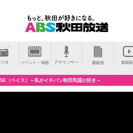
44 BA5E（ベイス）～私がイチバン秋田民謡が好き～