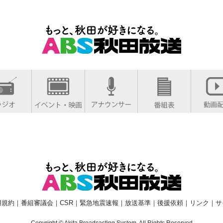
用規約
｜
番組審議会
｜
CSR
｜
緊急地震速報
｜
放送基準
｜
後援依頼
｜
リンク
｜
サ
Copyright © Akita Broadcasting System. All Rights Reserved