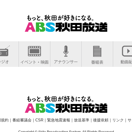
用規約
｜
番組審議会
｜
CSR
｜
緊急地震速報
｜
放送基準
｜
後援依頼
｜
リンク
｜
サ
Copyright © Akita Broadcasting System. All Rights Reserved