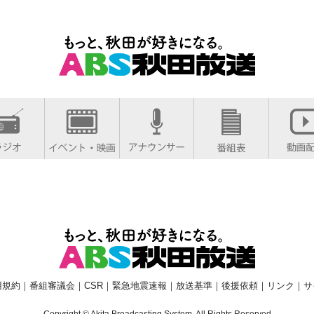
用規約
｜
番組審議会
｜
CSR
｜
緊急地震速報
｜
放送基準
｜
後援依頼
｜
リンク
｜
サ
Copyright © Akita Broadcasting System. All Rights Reserved